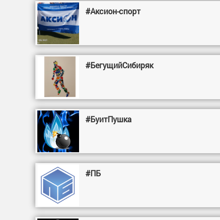
#Аксион-спорт
#БегущийСибиряк
#БуитПушка
#ПБ