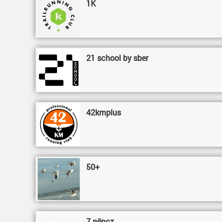
1К
21 school by sber
42kmplus
50+
7 вёрст