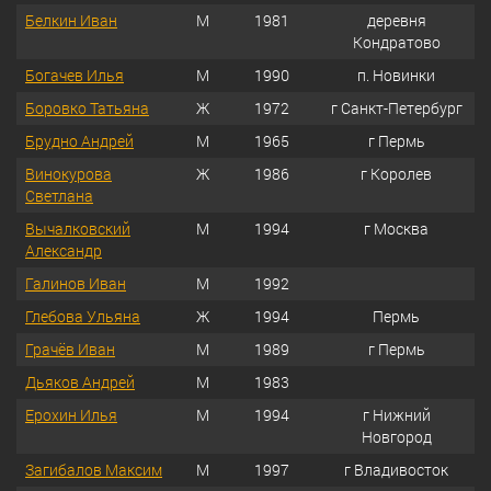
Белкин Иван
М
1981
деревня
Кондратово
Богачев Илья
М
1990
п. Новинки
Боровко Татьяна
Ж
1972
г Санкт-Петербург
Брудно Андрей
М
1965
г Пермь
Винокурова
Ж
1986
г Королев
Светлана
Вычалковский
М
1994
г Москва
Александр
Галинов Иван
М
1992
Глебова Ульяна
Ж
1994
Пермь
Грачёв Иван
М
1989
г Пермь
Дьяков Андрей
М
1983
Ерохин Илья
М
1994
г Нижний
Новгород
Загибалов Максим
М
1997
г Владивосток