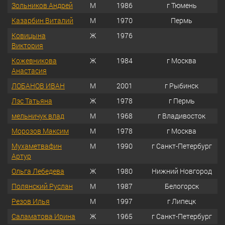
Зольников Андрей
М
1986
г Тюмень
Казарбин Виталий
М
1970
Пермь
Ковицына
Ж
1976
Виктория
Кожевникова
Ж
1984
г Москва
Анастасия
ЛОБАНОВ ИВАН
М
2001
г Рыбинск
Лэс Татьяна
Ж
1978
г Пермь
мельничук влад
М
1968
г Владивосток
Морозов Максим
М
1978
г Москва
Мухаметвафин
М
1990
г Санкт-Петербург
Артур
Ольга Лебедева
Ж
1980
Нижний Новгород
Полянский Руслан
М
1987
Белогорск
Резов Илья
М
1997
г Липецк
Саламатова Ирина
Ж
1965
г Санкт-Петербург