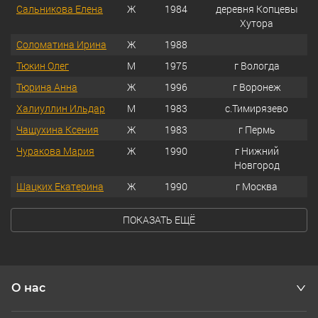
Сальникова Елена
Ж
1984
деревня Копцевы
Хутора
Соломатина Ирина
Ж
1988
Тюкин Олег
М
1975
г Вологда
Тюрина Анна
Ж
1996
г Воронеж
Халиуллин Ильдар
М
1983
с.Тимирязево
Чащухина Ксения
Ж
1983
г Пермь
Чуракова Мария
Ж
1990
г Нижний
Новгород
Шацких Екатерина
Ж
1990
г Москва
ПОКАЗАТЬ ЕЩЁ
О нас