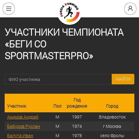
УЧАСТНИКИ ЧЕМПИОНАТА
«БЕГИ СО
SPORTMASTERPRO»
НАЙТИ
Год
Участник
Пол
рождения
Город
Акимов Андрей
М
1997
Владивосток
Бабуров Руслан
М
1974
г Москва
Балута Иван
М
1978
село Фролы